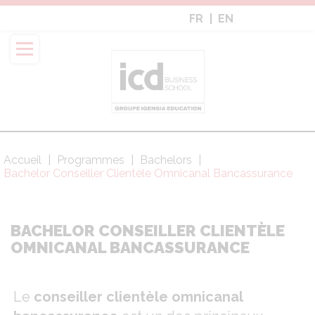
Aller
FR
EN
au
contenu
principal
Accueil
Programmes
Bachelors
Fil
Bachelor Conseiller Clientèle Omnicanal Bancassurance
d'Ariane
BACHELOR CONSEILLER CLIENTÈLE
OMNICANAL BANCASSURANCE
Le
conseiller clientèle omnicanal