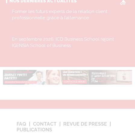
NOS DERNIÈRES ACTUALITÉS
oir
Former les futurs experts de la relation client
professionnelle grâce à l’alternance
En septembre 2026, ICD Business School rejoint
IGENSIA School of Business
FAQ
CONTACT
REVUE DE PRESSE
PUBLICATIONS