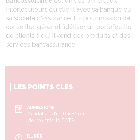
bancassurance
est un des principaux
interlocuteurs du client avec sa banque ou
sa société d’assurance. Il a pour mission de
conseiller, gérer et fidéliser un portefeuille
de clients à qui il vend des produits et des
services bancassurance.
LES POINTS CLÉS
ADMISSIONS
Validation d'un Bac+2 ou
de 120 crédits ECTS
DURÉE