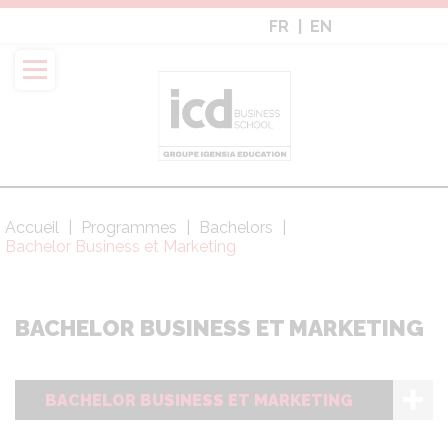
Aller
FR
EN
au
contenu
principal
Accueil
Programmes
Bachelors
Fil
Bachelor Business et Marketing
d'Ariane
BACHELOR BUSINESS ET MARKETING
BACHELOR BUSINESS ET MARKETING