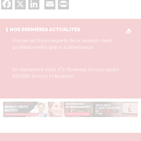
Facebook
X
LinkedIn
Email
Print
V
NOS DERNIÈRES ACTUALITÉS
oir
Former les futurs experts de la relation client
professionnelle grâce à l’alternance
En septembre 2026, ICD Business School rejoint
IGENSIA School of Business