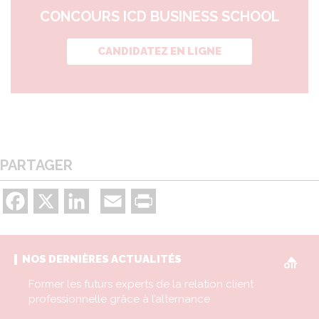
CONCOURS ICD BUSINESS SCHOOL
CANDIDATEZ EN LIGNE
PARTAGER
Facebook
X
LinkedIn
Email
Print
V
NOS DERNIÈRES ACTUALITÉS
oir
Former les futurs experts de la relation client
professionnelle grâce à l’alternance