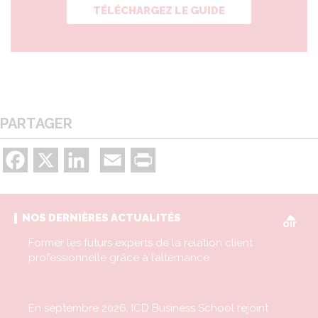
TÉLÉCHARGEZ LE GUIDE
PARTAGER
Facebook
X
LinkedIn
Email
Print
V
NOS DERNIÈRES ACTUALITÉS
oir
Former les futurs experts de la relation client
professionnelle grâce à l’alternance
En septembre 2026, ICD Business School rejoint