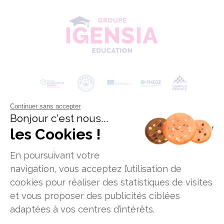
Continuer sans accepter
Bonjour c'est nous...
les Cookies !
En poursuivant votre
navigation, vous acceptez l’utilisation de
cookies pour réaliser des statistiques de visites
et vous proposer des publicités ciblées
Données personnelles
Mentions legales
adaptées à vos centres d’intérêts.
Offres d'emploi
Plan du site