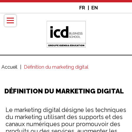
Aller
FR
EN
au
contenu
principal
Accueil
Définition du marketing digital
Fil
d'Ariane
DÉFINITION DU MARKETING DIGITAL
Le marketing digital désigne les techniques
du marketing utilisant des supports et des
canaux numériques pour promouvoir des
produits ou des services, augmenter les