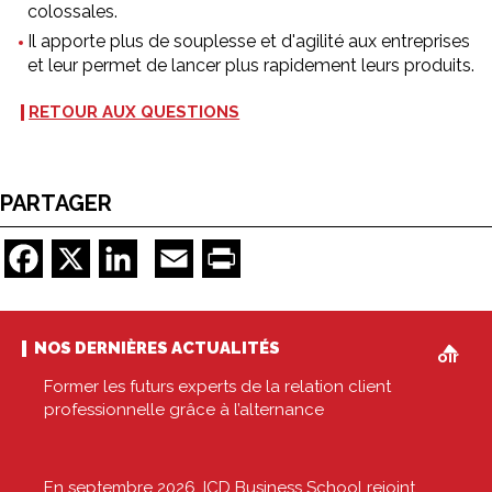
colossales.
Il apporte plus de souplesse et d'agilité aux entreprises
et leur permet de lancer plus rapidement leurs produits.
RETOUR AUX QUESTIONS
PARTAGER
Facebook
X
LinkedIn
Email
Print
V
NOS DERNIÈRES ACTUALITÉS
oir
Former les futurs experts de la relation client
professionnelle grâce à l’alternance
En septembre 2026, ICD Business School rejoint