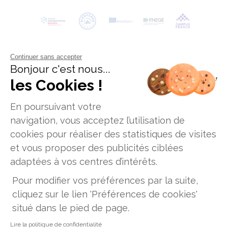
Continuer sans accepter
Bonjour c'est nous...
les Cookies !
En poursuivant votre
navigation, vous acceptez l’utilisation de
cookies pour réaliser des statistiques de visites
Données personnelles
Mentions legales
et vous proposer des publicités ciblées
Offres d'emploi
Plan du site
adaptées à vos centres d’intérêts.
Établissement d'enseignement supérieur privé, Association à
Pour modifier vos préférences par la suite,
but non lucratif
ICD Business School Paris - 12, rue Alexandre Parodi -75010 Paris
cliquez sur le lien 'Préférences de cookies'
- Tél. : 01 89 71 24 61
situé dans le pied de page.
ICD Business School Lyon - 47, rue Sergent Michel Berthet -
69009 Lyon - Tél. : 07 44 09 31 32
ICD Business School Toulouse - 186, route de Grenade - 31700
Lire la politique de confidentialité