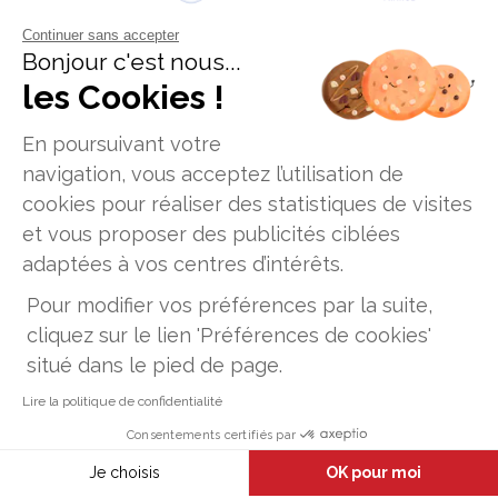
Continuer sans accepter
Bonjour c'est nous...
les Cookies !
En poursuivant votre
navigation, vous acceptez l’utilisation de
cookies pour réaliser des statistiques de visites
et vous proposer des publicités ciblées
Données personnelles
Mentions legales
adaptées à vos centres d’intérêts.
Offres d'emploi
Plan du site
Pour modifier vos préférences par la suite,
Établissement d'enseignement supérieur privé, Association à
cliquez sur le lien 'Préférences de cookies'
but non lucratif
ICD Business School Paris - 12, rue Alexandre Parodi -75010 Paris
situé dans le pied de page.
- Tél. : 01 89 71 24 61
ICD Business School Lyon - 47, rue Sergent Michel Berthet -
Lire la politique de confidentialité
69009 Lyon - Tél. : 07 44 09 31 32
ICD Business School Toulouse - 186, route de Grenade - 31700
Consentements certifiés par
Blagnac - Tél. : 05 37 04 10 29
Brochure
Candidature
Je choisis
OK pour moi