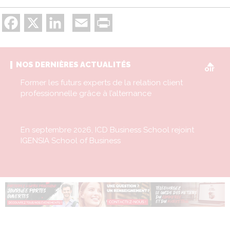
Facebook
X
LinkedIn
Email
Print
V
NOS DERNIÈRES ACTUALITÉS
oir
Former les futurs experts de la relation client
professionnelle grâce à l’alternance
En septembre 2026, ICD Business School rejoint
IGENSIA School of Business