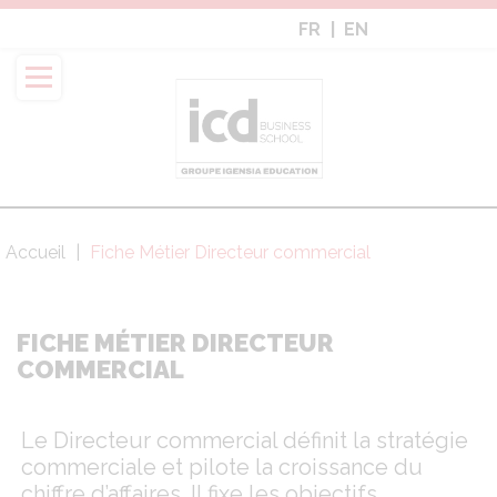
Aller
FR
EN
au
contenu
principal
Accueil
Fiche Métier Directeur commercial
Fil
d'Ariane
FICHE MÉTIER DIRECTEUR
COMMERCIAL
Le Directeur commercial définit la stratégie
commerciale et pilote la croissance du
chiffre d’affaires. Il fixe les objectifs,