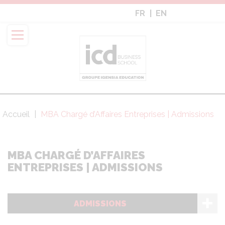
Aller
FR
EN
au
contenu
principal
Accueil
MBA Chargé d’Affaires Entreprises | Admissions
Fil
d'Ariane
MBA CHARGÉ D’AFFAIRES
ENTREPRISES | ADMISSIONS
ADMISSIONS