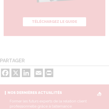
TÉLÉCHARGEZ LE GUIDE
PARTAGER
Facebook
X
LinkedIn
Email
Print
V
NOS DERNIÈRES ACTUALITÉS
oir
Former les futurs experts de la relation client
professionnelle grâce à l’alternance